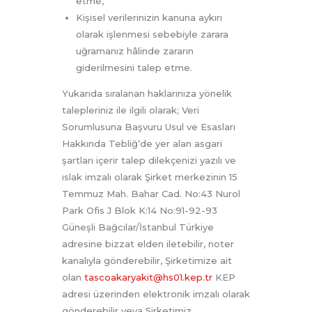
etme,
Kişisel verilerinizin kanuna aykırı
olarak işlenmesi sebebiyle zarara
uğramanız hâlinde zararın
giderilmesini talep etme.
Yukarıda sıralanan haklarınıza yönelik
talepleriniz ile ilgili olarak; Veri
Sorumlusuna Başvuru Usul ve Esasları
Hakkında Tebliğ’de yer alan asgari
şartları içerir talep dilekçenizi yazılı ve
ıslak imzalı olarak Şirket merkezinin 15
Temmuz Mah. Bahar Cad. No:43 Nurol
Park Ofis J Blok K:14 No:91-92-93
Güneşli Bağcılar/İstanbul Türkiye
adresine bizzat elden iletebilir, noter
kanalıyla gönderebilir, Şirketimize ait
olan
tascoakaryakit@hs01.kep.tr
KEP
adresi üzerinden elektronik imzalı olarak
gönderebilir veya Şirketimiz