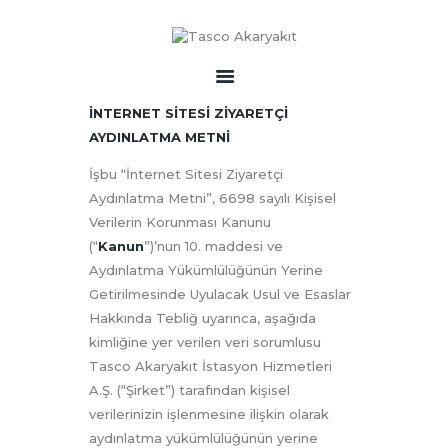
İNTERNET SİTESİ ZİYARETÇİ
ANASAYFA
AYDINLATMA METNİ
KURUMSAL
İşbu “İnternet Sitesi Ziyaretçi
HIZMETLER
Aydınlatma Metni”, 6698 sayılı Kişisel
UTTS
Verilerin Korunması Kanunu
İSTASYONLAR
(“
Kanun
”)’nun 10. maddesi ve
Aydınlatma Yükümlülüğünün Yerine
KVKK
Getirilmesinde Uyulacak Usul ve Esaslar
İLETIŞIM
Hakkında Tebliğ uyarınca, aşağıda
kimliğine yer verilen veri sorumlusu
Tasco Akaryakıt İstasyon Hizmetleri
A.Ş. (“Şirket”) tarafından kişisel
verilerinizin işlenmesine ilişkin olarak
aydınlatma yükümlülüğünün yerine