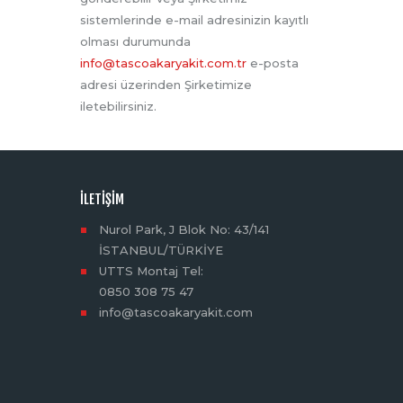
sistemlerinde e-mail adresinizin kayıtlı
olması durumunda
info@tascoakaryakit.com.tr
e-posta
adresi üzerinden Şirketimize
iletebilirsiniz.
İLETIŞIM
Nurol Park, J Blok No: 43/141
İSTANBUL/TÜRKİYE
UTTS Montaj Tel:
0850 308 75 47
info@tascoakaryakit.com