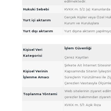
edilmektedir.
Hukuki Sebebi
KVKK m. 5/2 (a): Kanunlarda
Gerçek Kişiler veya Özel Huku
Yurt içi aktarım
Kurum ve Kuruluşlara
Yurt dışı aktarım
Yurt dışına aktarım yapılmıyo
İşlem Güvenliği
Kişisel Veri
Kategorisi
Çerez Kayıtları
Şirkete Ait İnternet Sitesini
Kişisel Verinin
Kapsamında Sitenin İyileştiri
İşlenme Amacı
Süreçlerin Yürütülmesi ile Zi
Çerezleri Vasıtasıyla Ölçümle
Web sitelerinin ziyaret edil
Toplanma Yöntemi
çerezler bakımından ziyaretç
KVKK m. 5/1: Açık Rıza